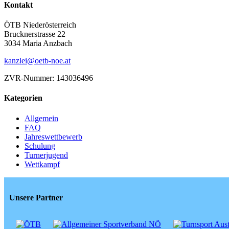
Kontakt
ÖTB Niederösterreich
Brucknerstrasse 22
3034 Maria Anzbach
kanzlei@oetb-noe.at
ZVR-Nummer: 143036496
Kategorien
Allgemein
FAQ
Jahreswettbewerb
Schulung
Turnerjugend
Wettkampf
Unsere Partner